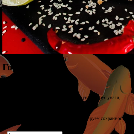
Горячий Сегун
- 360 г.
(рис, нори, творожный сыр, темпура, кунжут, соус унаги,
курица, томат, бекон)
*обращаем ваше внимание, мы не гарантируем сохранность
высокой температуры блюда на доставке.