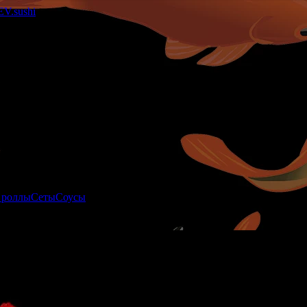
 роллы
Сеты
Соусы