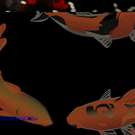
 в ореховом соусе, тобико)
 роллы
Сеты
Соусы