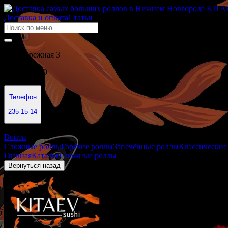
Доставка и оплата
Статьи
Левобережная 3
09:30 - 21:50
Телефон
235-15-14
Нижний Новгород
Войти
Сложные роллы
Горячие роллы
Запечённые роллы
Классические
Главная
Каталог
Сложные роллы
Мурасаки
Вернуться назад