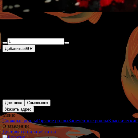
Мурасаки
Добавить
599 ₽
- 360 г.
(рис, нори, творожный сыр, креветки в панировке, лосось , чука
Доставка
Самовывоз
Указать адрес
Меню
Сложные роллы
Горячие роллы
Запечённые роллы
Классические
О заведении
Доставка и оплата
Статьи