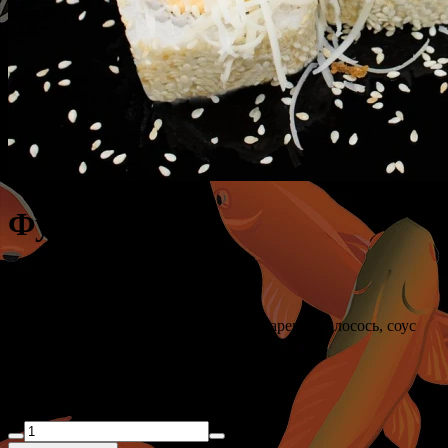
Фудзи
- 360 г.
(рис, нори, творожный сыр, огурец, жаренный лосось, соус
спайс, пармезан, кунжут, криспи лук)